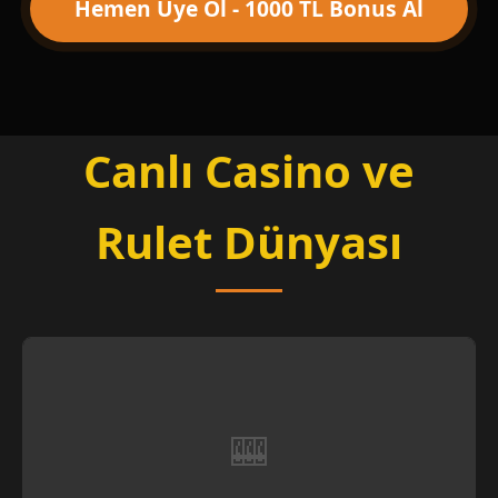
Hemen Üye Ol - 1000 TL Bonus Al
Canlı Casino ve
Rulet Dünyası
🎰