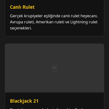
Canlı Rulet
Gerçek krupiyeler eşliğinde canlı rulet heyecanı.
Avrupa ruleti, Amerikan ruleti ve Lightning rulet
seçenekleri.
🃏
Blackjack 21