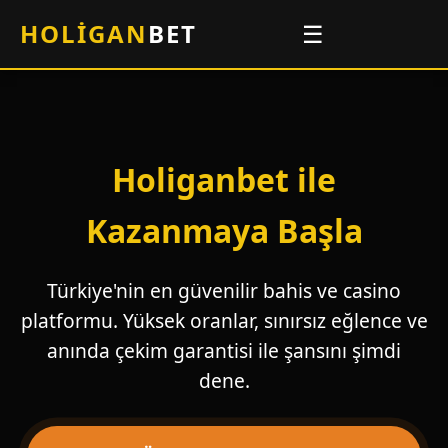
HOLIGAN
BET
☰
Holiganbet ile
Kazanmaya Başla
Türkiye'nin en güvenilir bahis ve casino
platformu. Yüksek oranlar, sınırsız eğlence ve
anında çekim garantisi ile şansını şimdi
dene.