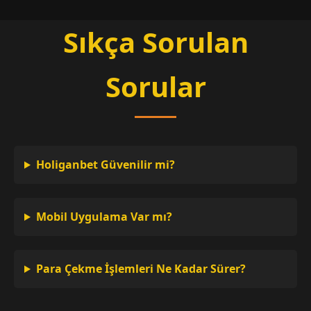
Sıkça Sorulan
Sorular
Holiganbet Güvenilir mi?
Mobil Uygulama Var mı?
Para Çekme İşlemleri Ne Kadar Sürer?