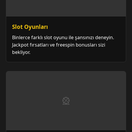
Slot Oyunları
Binlerce farklı slot oyunu ile şansınızı deneyin.
Jackpot fırsatları ve freespin bonusları sizi
bekliyor.
🎡