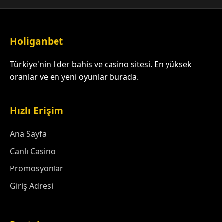
Holiganbet
Türkiye'nin lider bahis ve casino sitesi. En yüksek
oranlar ve en yeni oyunlar burada.
Hızlı Erişim
Ana Sayfa
Canlı Casino
Promosyonlar
Giriş Adresi